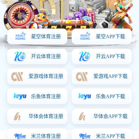
企业产业
Ng大舞台机械下辖龙口Ng大舞台制动毂有限公司、龙口
Ng大舞台精确制动有限公司、Ng大舞台制动部件有限公
司和山东Ng大舞台步德威制动钳有限公司四个控股子公
司。
龙口Ng大舞台制动毂有限公司
龙口Ng大舞台精确制动有限公司
山东Ng大舞台制动部件有限公司
山东Ng大舞台环保科技有限公司
新闻中心

新闻中心
关注Ng大舞台集团最新公司动态，了解汽车制动部件行
业相关知识。